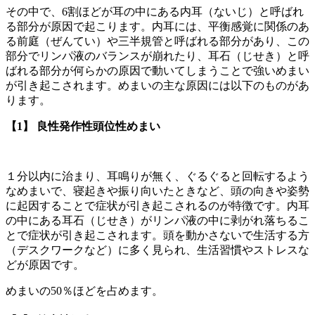
その中で、6割ほどが耳の中にある内耳（ないじ）と呼ばれ
る部分が原因で起こります。内耳には、平衡感覚に関係のあ
る前庭（ぜんてい）や三半規管と呼ばれる部分があり、この
部分でリンパ液のバランスが崩れたり、耳石（じせき）と呼
ばれる部分が何らかの原因で動いてしまうことで強いめまい
が引き起こされます。めまいの主な原因には以下のものがあ
ります。
【1】 良性発作性頭位性めまい
１分以内に治まり、耳鳴りが無く、ぐるぐると回転するよう
なめまいで、寝起きや振り向いたときなど、頭の向きや姿勢
に起因することで症状が引き起こされるのが特徴です。内耳
の中にある耳石（じせき）がリンパ液の中に剥がれ落ちるこ
とで症状が引き起こされます。頭を動かさないで生活する方
（デスクワークなど）に多く見られ、生活習慣やストレスな
どが原因です。
めまいの50％ほどを占めます。