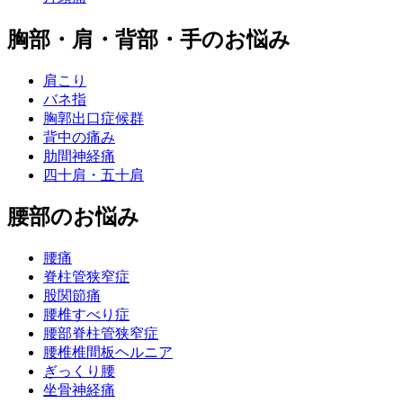
胸部・肩・背部・手のお悩み
肩こり
バネ指
胸郭出口症候群
背中の痛み
肋間神経痛
四十肩・五十肩
腰部のお悩み
腰痛
脊柱管狭窄症
股関節痛
腰椎すべり症
腰部脊柱管狭窄症
腰椎椎間板ヘルニア
ぎっくり腰
坐骨神経痛