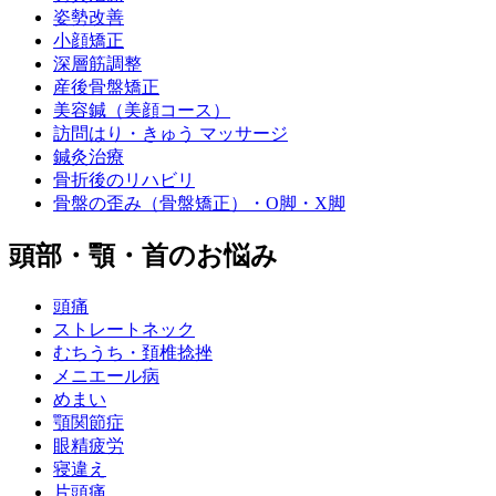
姿勢改善
小顔矯正
深層筋調整
産後骨盤矯正
美容鍼（美顔コース）
訪問はり・きゅう マッサージ
鍼灸治療
骨折後のリハビリ
骨盤の歪み（骨盤矯正）・O脚・X脚
頭部・顎・首のお悩み
頭痛
ストレートネック
むちうち・頚椎捻挫
メニエール病
めまい
顎関節症
眼精疲労
寝違え
片頭痛