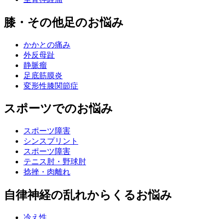
膝・その他足のお悩み
かかとの痛み
外反母趾
静脈瘤
足底筋膜炎
変形性膝関節症
スポーツでのお悩み
スポーツ障害
シンスプリント
スポーツ障害
テニス肘・野球肘
捻挫・肉離れ
自律神経の乱れからくるお悩み
冷え性