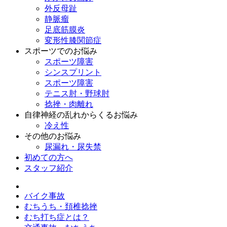
外反母趾
静脈瘤
足底筋膜炎
変形性膝関節症
スポーツでのお悩み
スポーツ障害
シンスプリント
スポーツ障害
テニス肘・野球肘
捻挫・肉離れ
自律神経の乱れからくるお悩み
冷え性
その他のお悩み
尿漏れ・尿失禁
初めての方へ
スタッフ紹介
バイク事故
むちうち・頚椎捻挫
むち打ち症とは？