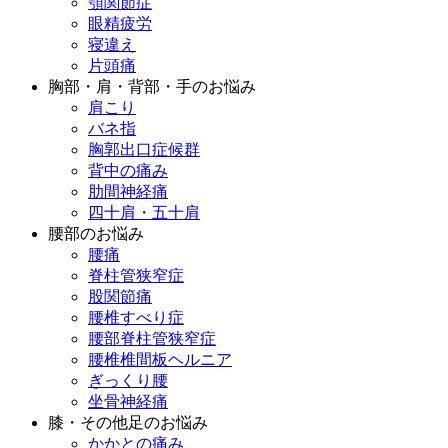
顎関節症
眼精疲労
寝違え
片頭痛
胸部・肩・背部・手のお悩み
肩こり
バネ指
胸郭出口症候群
背中の痛み
肋間神経痛
四十肩・五十肩
腰部のお悩み
腰痛
脊柱管狭窄症
股関節痛
腰椎すべり症
腰部脊柱管狭窄症
腰椎椎間板ヘルニア
ぎっくり腰
坐骨神経痛
膝・その他足のお悩み
かかとの痛み