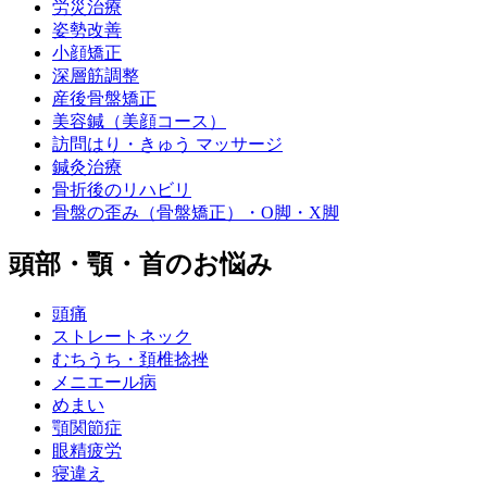
労災治療
姿勢改善
小顔矯正
深層筋調整
産後骨盤矯正
美容鍼（美顔コース）
訪問はり・きゅう マッサージ
鍼灸治療
骨折後のリハビリ
骨盤の歪み（骨盤矯正）・O脚・X脚
頭部・顎・首のお悩み
頭痛
ストレートネック
むちうち・頚椎捻挫
メニエール病
めまい
顎関節症
眼精疲労
寝違え