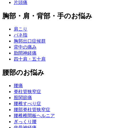
片頭痛
胸部・肩・背部・手のお悩み
肩こり
バネ指
胸郭出口症候群
背中の痛み
肋間神経痛
四十肩・五十肩
腰部のお悩み
腰痛
脊柱管狭窄症
股関節痛
腰椎すべり症
腰部脊柱管狭窄症
腰椎椎間板ヘルニア
ぎっくり腰
坐骨神経痛