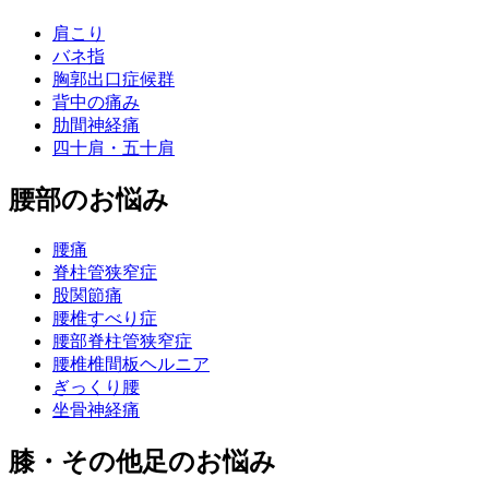
肩こり
バネ指
胸郭出口症候群
背中の痛み
肋間神経痛
四十肩・五十肩
腰部のお悩み
腰痛
脊柱管狭窄症
股関節痛
腰椎すべり症
腰部脊柱管狭窄症
腰椎椎間板ヘルニア
ぎっくり腰
坐骨神経痛
膝・その他足のお悩み