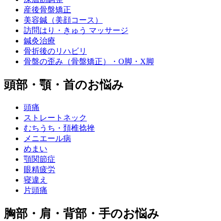
産後骨盤矯正
美容鍼（美顔コース）
訪問はり・きゅう マッサージ
鍼灸治療
骨折後のリハビリ
骨盤の歪み（骨盤矯正）・O脚・X脚
頭部・顎・首のお悩み
頭痛
ストレートネック
むちうち・頚椎捻挫
メニエール病
めまい
顎関節症
眼精疲労
寝違え
片頭痛
胸部・肩・背部・手のお悩み