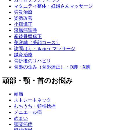
マタニティ整体・妊婦さんマッサージ
労災治療
姿勢改善
小顔矯正
深層筋調整
産後骨盤矯正
美容鍼（美顔コース）
訪問はり・きゅう マッサージ
鍼灸治療
骨折後のリハビリ
骨盤の歪み（骨盤矯正）・O脚・X脚
頭部・顎・首のお悩み
頭痛
ストレートネック
むちうち・頚椎捻挫
メニエール病
めまい
顎関節症