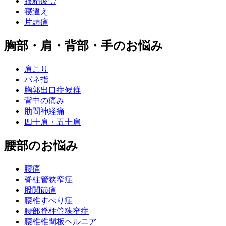
眼精疲労
寝違え
片頭痛
胸部・肩・背部・手のお悩み
肩こり
バネ指
胸郭出口症候群
背中の痛み
肋間神経痛
四十肩・五十肩
腰部のお悩み
腰痛
脊柱管狭窄症
股関節痛
腰椎すべり症
腰部脊柱管狭窄症
腰椎椎間板ヘルニア