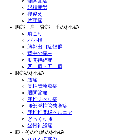
顎関節症
眼精疲労
寝違え
片頭痛
胸部・肩・背部・手のお悩み
肩こり
バネ指
胸郭出口症候群
背中の痛み
肋間神経痛
四十肩・五十肩
腰部のお悩み
腰痛
脊柱管狭窄症
股関節痛
腰椎すべり症
腰部脊柱管狭窄症
腰椎椎間板ヘルニア
ぎっくり腰
坐骨神経痛
膝・その他足のお悩み
かかとの痛み