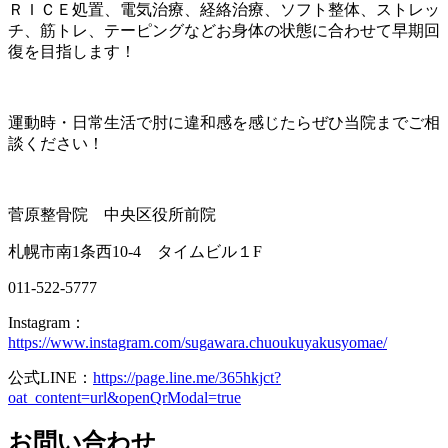
ＲＩＣＥ処置、電気治療、経絡治療、ソフト整体、ストレッ
チ、筋トレ、テーピングなどお身体の状態に合わせて早期回
復を目指します！
運動時・日常生活で肘に違和感を感じたらぜひ当院までご相
談ください！
菅原整骨院 中央区役所前院
札幌市南1条西10-4 タイムビル１F
011-522-5777
Instagram：
https://www.instagram.com/sugawara.chuoukuyakusyomae/
公式LINE：
https://page.line.me/365hkjct?
oat_content=url&openQrModal=true
お問い合わせ