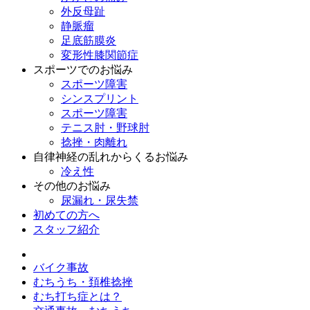
外反母趾
静脈瘤
足底筋膜炎
変形性膝関節症
スポーツでのお悩み
スポーツ障害
シンスプリント
スポーツ障害
テニス肘・野球肘
捻挫・肉離れ
自律神経の乱れからくるお悩み
冷え性
その他のお悩み
尿漏れ・尿失禁
初めての方へ
スタッフ紹介
バイク事故
むちうち・頚椎捻挫
むち打ち症とは？