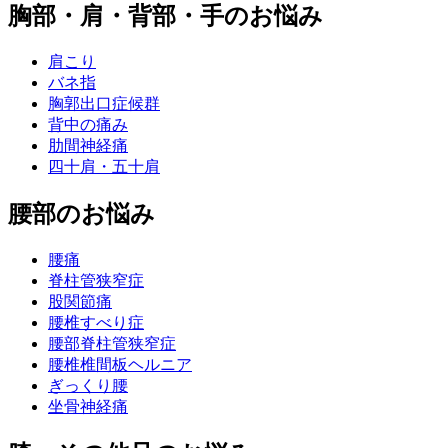
胸部・肩・背部・手のお悩み
肩こり
バネ指
胸郭出口症候群
背中の痛み
肋間神経痛
四十肩・五十肩
腰部のお悩み
腰痛
脊柱管狭窄症
股関節痛
腰椎すべり症
腰部脊柱管狭窄症
腰椎椎間板ヘルニア
ぎっくり腰
坐骨神経痛