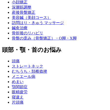
小顔矯正
深層筋調整
産後骨盤矯正
美容鍼（美顔コース）
訪問はり・きゅう マッサージ
鍼灸治療
骨折後のリハビリ
骨盤の歪み（骨盤矯正）・O脚・X脚
頭部・顎・首のお悩み
頭痛
ストレートネック
むちうち・頚椎捻挫
メニエール病
めまい
顎関節症
眼精疲労
寝違え
片頭痛