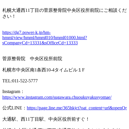
札幌大通西11丁目の菅原整骨院中央区役所前院にご相談くだ
さい！
https://dg7.power-k.jp/hm-
hmml/view/hmml/hmml010/hmml01000.html?
sCompanyCd=13331&sOfficeCd=13333
菅原整骨院 中央区役所前院
札幌市中央区南1条西10-4タイムビル１F
TEL:011-522-5777
Instagram：
https://www.instagram.com/sugawara.chuoukuyakusyomae/
公式LINE：
https://page.line.me/365hkjct?oat_content=url&openQr
大通駅、西11丁目駅、中央区役所前すぐ！