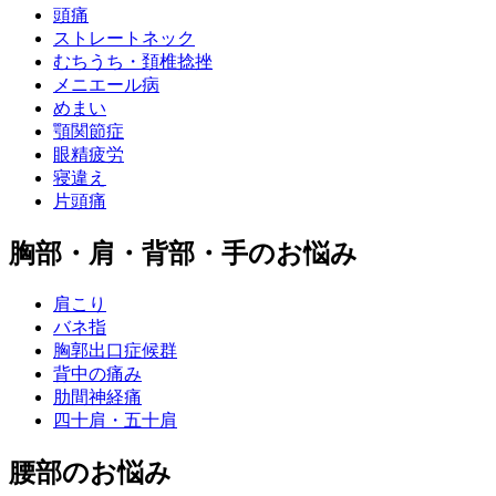
頭痛
ストレートネック
むちうち・頚椎捻挫
メニエール病
めまい
顎関節症
眼精疲労
寝違え
片頭痛
胸部・肩・背部・手のお悩み
肩こり
バネ指
胸郭出口症候群
背中の痛み
肋間神経痛
四十肩・五十肩
腰部のお悩み