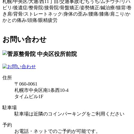
札幌/中央区/大通/西11丁目/交通事故/むちうち/ムチウチ/リハ
ビリ/後遺症/整骨院/接骨院/骨盤矯正/姿勢矯正/鍼治療/猫背/巻
き肩/背骨/ストレートネック/身体の歪み/腰痛/膝痛/肩こり/か
かとの痛み/頭痛/眼精疲労
お問い合わせ
住所
〒060-0061
札幌市中央区南1条西10-4
タイムビル1F
駐車場
駐車場は近隣のコインパーキングをご利用ください
予約
お電話・ネットでのご予約が可能です。