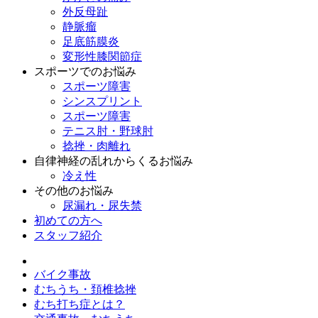
外反母趾
静脈瘤
足底筋膜炎
変形性膝関節症
スポーツでのお悩み
スポーツ障害
シンスプリント
スポーツ障害
テニス肘・野球肘
捻挫・肉離れ
自律神経の乱れからくるお悩み
冷え性
その他のお悩み
尿漏れ・尿失禁
初めての方へ
スタッフ紹介
バイク事故
むちうち・頚椎捻挫
むち打ち症とは？