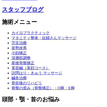
スタッフブログ
施術メニュー
カイロプラクティック
マタニティ整体・妊婦さんマッサージ
労災治療
姿勢改善
小顔矯正
深層筋調整
産後骨盤矯正
美容鍼（美顔コース）
訪問はり・きゅう マッサージ
鍼灸治療
骨折後のリハビリ
骨盤の歪み（骨盤矯正）・O脚・X脚
頭部・顎・首のお悩み