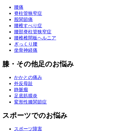
腰痛
脊柱管狭窄症
股関節痛
腰椎すべり症
腰部脊柱管狭窄症
腰椎椎間板ヘルニア
ぎっくり腰
坐骨神経痛
膝・その他足のお悩み
かかとの痛み
外反母趾
静脈瘤
足底筋膜炎
変形性膝関節症
スポーツでのお悩み
スポーツ障害