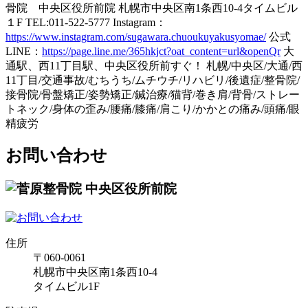
骨院 中央区役所前院 札幌市中央区南1条西10-4タイムビル
１F TEL:011-522-5777 Instagram：
https://www.instagram.com/sugawara.chuoukuyakusyomae/
公式
LINE：
https://page.line.me/365hkjct?oat_content=url&openQr
大
通駅、西11丁目駅、中央区役所前すぐ！ 札幌/中央区/大通/西
11丁目/交通事故/むちうち/ムチウチ/リハビリ/後遺症/整骨院/
接骨院/骨盤矯正/姿勢矯正/鍼治療/猫背/巻き肩/背骨/ストレー
トネック/身体の歪み/腰痛/膝痛/肩こり/かかとの痛み/頭痛/眼
精疲労
お問い合わせ
住所
〒060-0061
札幌市中央区南1条西10-4
タイムビル1F