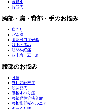
寝違え
片頭痛
胸部・肩・背部・手のお悩み
肩こり
バネ指
胸郭出口症候群
背中の痛み
肋間神経痛
四十肩・五十肩
腰部のお悩み
腰痛
脊柱管狭窄症
股関節痛
腰椎すべり症
腰部脊柱管狭窄症
腰椎椎間板ヘルニア
ぎっくり腰