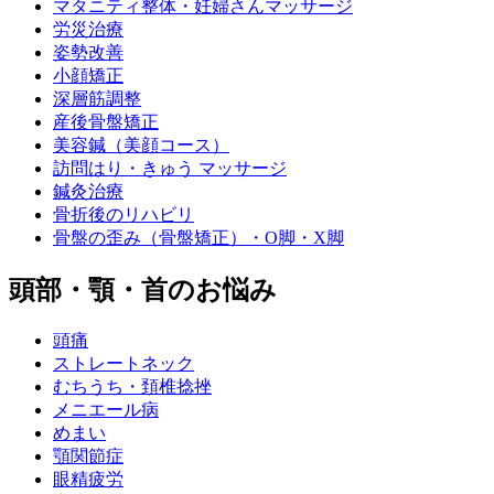
マタニティ整体・妊婦さんマッサージ
労災治療
姿勢改善
小顔矯正
深層筋調整
産後骨盤矯正
美容鍼（美顔コース）
訪問はり・きゅう マッサージ
鍼灸治療
骨折後のリハビリ
骨盤の歪み（骨盤矯正）・O脚・X脚
頭部・顎・首のお悩み
頭痛
ストレートネック
むちうち・頚椎捻挫
メニエール病
めまい
顎関節症
眼精疲労