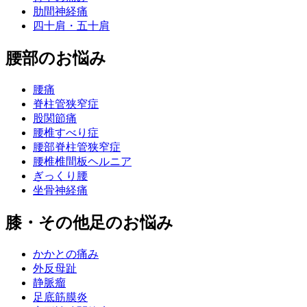
肋間神経痛
四十肩・五十肩
腰部のお悩み
腰痛
脊柱管狭窄症
股関節痛
腰椎すべり症
腰部脊柱管狭窄症
腰椎椎間板ヘルニア
ぎっくり腰
坐骨神経痛
膝・その他足のお悩み
かかとの痛み
外反母趾
静脈瘤
足底筋膜炎