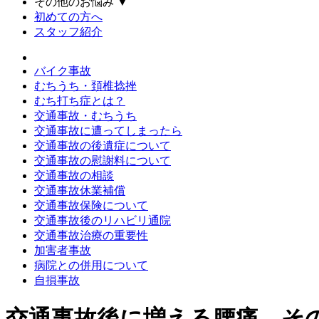
その他のお悩み
▼
初めての方へ
スタッフ紹介
バイク事故
むちうち・頚椎捻挫
むち打ち症とは？
交通事故・むちうち
交通事故に遭ってしまったら
交通事故の後遺症について
交通事故の慰謝料について
交通事故の相談
交通事故休業補償
交通事故保険について
交通事故後のリハビリ通院
交通事故治療の重要性
加害者事故
病院との併用について
自損事故
交通事故後に増える腰痛、そ