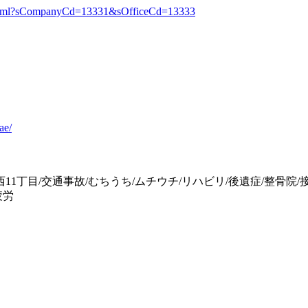
.html?sCompanyCd=13331&sOfficeCd=13333
ae/
11丁目/交通事故/むちうち/ムチウチ/リハビリ/後遺症/整骨院/
疲労