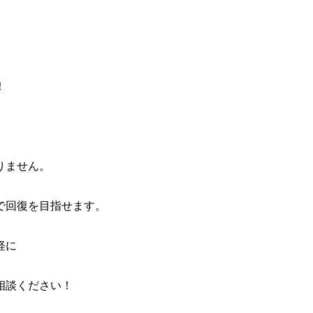
！
りません。
で回復を目指せます。
軽に
相談ください！