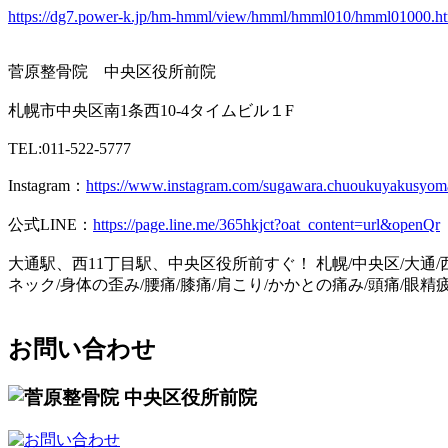
https://dg7.power-k.jp/hm-hmml/view/hmml/hmml010/hmml01000
菅原整骨院 中央区役所前院
札幌市中央区南1条西10-4タイムビル１F
TEL:011-522-5777
Instagram：
https://www.instagram.com/sugawara.chuoukuyakusyom
公式LINE：
https://page.line.me/365hkjct?oat_content=url&openQr
大通駅、西11丁目駅、中央区役所前すぐ！ 札幌/中央区/大通/西
ネック/身体の歪み/腰痛/膝痛/肩こり/かかとの痛み/頭痛/眼精
お問い合わせ