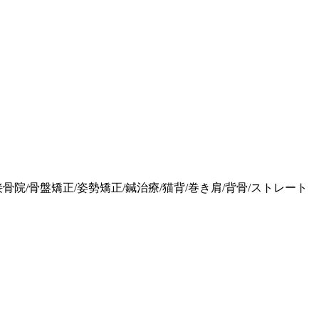
接骨院/骨盤矯正/姿勢矯正/鍼治療/猫背/巻き肩/背骨/ストレート