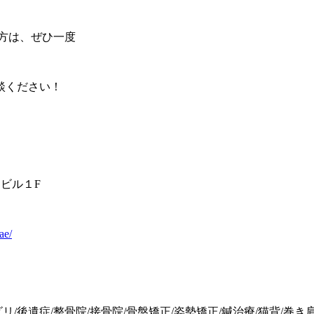
方は、ぜひ一度
談ください！
ムビル１F
ae/
ビリ/後遺症/整骨院/接骨院/骨盤矯正/姿勢矯正/鍼治療/猫背/巻き