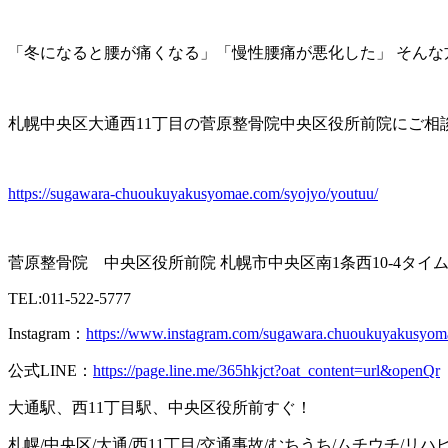
「冬になると腰が痛くなる」「慢性腰痛が悪化した」 そんな
札幌中央区大通西11丁目の菅原整骨院中央区役所前院にご相
https://sugawara-chuoukuyakusyomae.com/syojyo/youtuu/
菅原整骨院 中央区役所前院 札幌市中央区南1条西10-4タイ
TEL:011-522-5777
Instagram：
https://www.instagram.com/sugawara.chuoukuyakusyom
公式LINE：
https://page.line.me/365hkjct?oat_content=url&openQr
大通駅、西11丁目駅、中央区役所前すぐ！
札幌/中央区/大通/西11丁目/交通事故/むちうち/ムチウチ/リハ