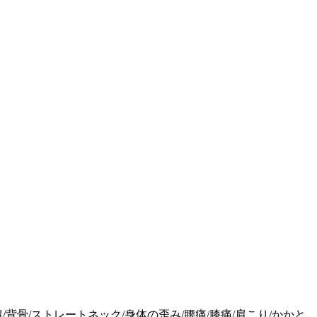
肩/背骨/ストレートネック/身体の歪み/腰痛/膝痛/肩こり/かかと