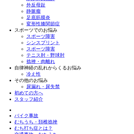
外反母趾
静脈瘤
足底筋膜炎
変形性膝関節症
スポーツでのお悩み
スポーツ障害
シンスプリント
スポーツ障害
テニス肘・野球肘
捻挫・肉離れ
自律神経の乱れからくるお悩み
冷え性
その他のお悩み
尿漏れ・尿失禁
初めての方へ
スタッフ紹介
バイク事故
むちうち・頚椎捻挫
むち打ち症とは？