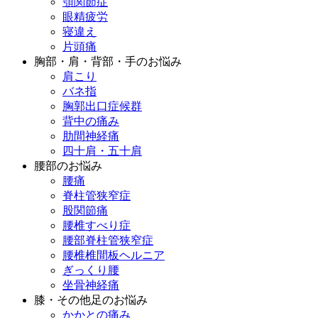
顎関節症
眼精疲労
寝違え
片頭痛
胸部・肩・背部・手のお悩み
肩こり
バネ指
胸郭出口症候群
背中の痛み
肋間神経痛
四十肩・五十肩
腰部のお悩み
腰痛
脊柱管狭窄症
股関節痛
腰椎すべり症
腰部脊柱管狭窄症
腰椎椎間板ヘルニア
ぎっくり腰
坐骨神経痛
膝・その他足のお悩み
かかとの痛み