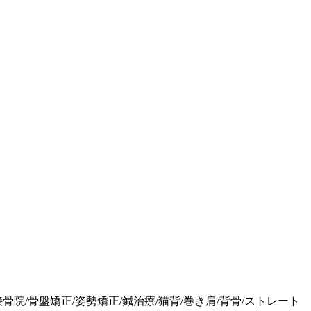
接骨院/骨盤矯正/姿勢矯正/鍼治療/猫背/巻き肩/背骨/ストレート