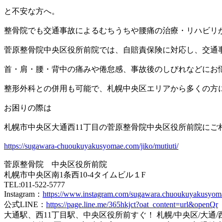
と不安な方へ。
整骨院でも交通事故によるむちうちや腰痛の治療・リハビリ
菅原整骨院中央区役所前院では、自賠責保険に対応し、交通
首・肩・腰・背中の痛みや倦怠感、事故後のしびれなどにお
整形外科との併用も可能で、札幌中央区エリアから多くの方
お困りの際は
札幌市中央区大通西11丁目の菅原整骨院中央区役所前院にご
https://sugawara-chuoukuyakusyomae.com/jiko/mutiuti/
菅原整骨院 中央区役所前院
札幌市中央区南1条西10-4タイムビル１F
TEL:011-522-5777
Instagram：
https://www.instagram.com/sugawara.chuoukuyakusyom
公式LINE：
https://page.line.me/365hkjct?oat_content=url&openQr
大通駅、西11丁目駅、中央区役所前すぐ！ 札幌/中央区/大通/西