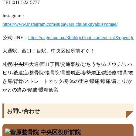
TEL:011-522-5777
Instagram：
https://www.instagram.com/sugawara.chuoukuyakusyomae/
公式LINE：
https://page.line.me/365hkjct?oat_content=url&openQr
大通駅、西11丁目駅、中央区役所前すぐ！
札幌/中央区/大通/西11丁目/交通事故/むちうち/ムチウチ/リハ
ビリ/後遺症/整骨院/接骨院/骨盤矯正/姿勢矯正/鍼治療/猫背/巻
き肩/背骨/ストレートネック/身体の歪み/腰痛/膝痛/肩こり/か
かとの痛み/頭痛/眼精疲労
お問い合わせ