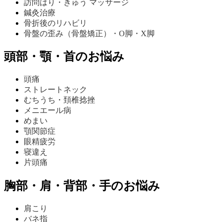
訪問はり・きゅう マッサージ
鍼灸治療
骨折後のリハビリ
骨盤の歪み（骨盤矯正）・O脚・X脚
頭部・顎・首のお悩み
頭痛
ストレートネック
むちうち・頚椎捻挫
メニエール病
めまい
顎関節症
眼精疲労
寝違え
片頭痛
胸部・肩・背部・手のお悩み
肩こり
バネ指