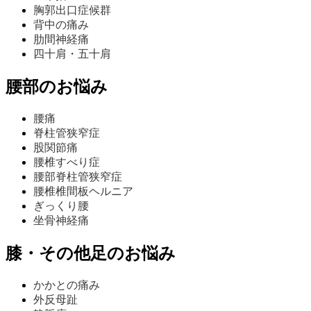
胸郭出口症候群
背中の痛み
肋間神経痛
四十肩・五十肩
腰部のお悩み
腰痛
脊柱管狭窄症
股関節痛
腰椎すべり症
腰部脊柱管狭窄症
腰椎椎間板ヘルニア
ぎっくり腰
坐骨神経痛
膝・その他足のお悩み
かかとの痛み
外反母趾