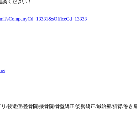
相談ください！
.html?sCompanyCd=13331&sOfficeCd=13333
ae/
ビリ/後遺症/整骨院/接骨院/骨盤矯正/姿勢矯正/鍼治療/猫背/巻き