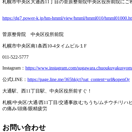
札幌市中央区大通西11丁目の菅原整骨院中央区役所前院にご
https://dg7.power-k.jp/hm-hmml/view/hmml/hmml010/hmml01000
菅原整骨院 中央区役所前院
札幌市中央区南1条西10-4タイムビル１F
011-522-5777
Instagram：
https://www.instagram.com/sugawara.chuoukuyakusyom
公式LINE：
https://page.line.me/365hkjct?oat_content=url&openQr
大通駅、西11丁目駅、中央区役所前すぐ！
札幌/中央区/大通/西11丁目/交通事故/むちうち/ムチウチ/リハ
の痛み/頭痛/眼精疲労
お問い合わせ