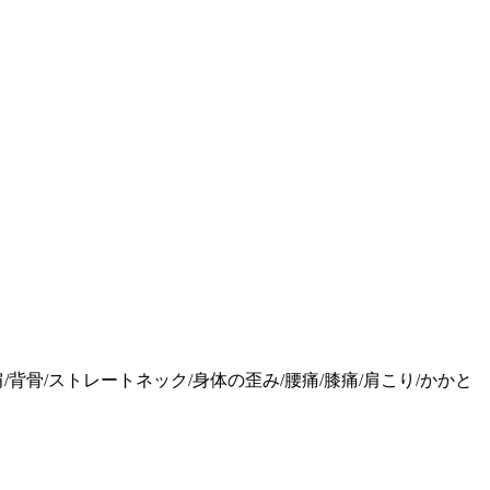
肩/背骨/ストレートネック/身体の歪み/腰痛/膝痛/肩こり/かかと