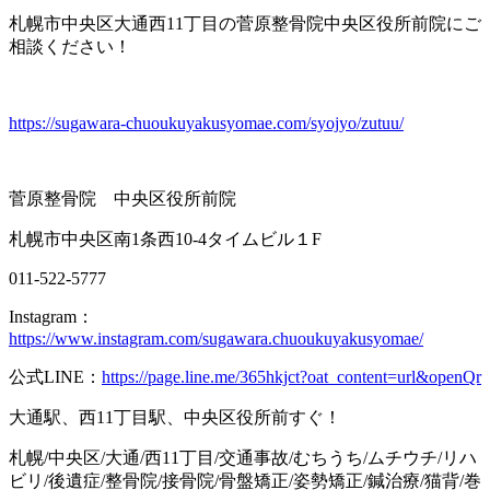
札幌市中央区大通西11丁目の菅原整骨院中央区役所前院にご
相談ください！
https://sugawara-chuoukuyakusyomae.com/syojyo/zutuu/
菅原整骨院 中央区役所前院
札幌市中央区南1条西10-4タイムビル１F
011-522-5777
Instagram：
https://www.instagram.com/sugawara.chuoukuyakusyomae/
公式LINE：
https://page.line.me/365hkjct?oat_content=url&openQr
大通駅、西11丁目駅、中央区役所前すぐ！
札幌/中央区/大通/西11丁目/交通事故/むちうち/ムチウチ/リハ
ビリ/後遺症/整骨院/接骨院/骨盤矯正/姿勢矯正/鍼治療/猫背/巻