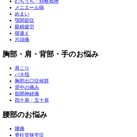
むちうち・頚椎捻挫
メニエール病
めまい
顎関節症
眼精疲労
寝違え
片頭痛
胸部・肩・背部・手のお悩み
肩こり
バネ指
胸郭出口症候群
背中の痛み
肋間神経痛
四十肩・五十肩
腰部のお悩み
腰痛
脊柱管狭窄症