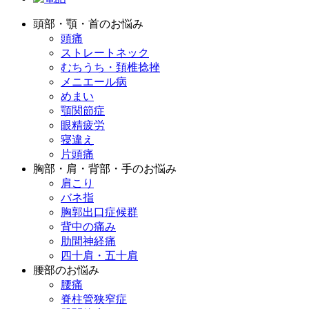
頭部・顎・首のお悩み
頭痛
ストレートネック
むちうち・頚椎捻挫
メニエール病
めまい
顎関節症
眼精疲労
寝違え
片頭痛
胸部・肩・背部・手のお悩み
肩こり
バネ指
胸郭出口症候群
背中の痛み
肋間神経痛
四十肩・五十肩
腰部のお悩み
腰痛
脊柱管狭窄症