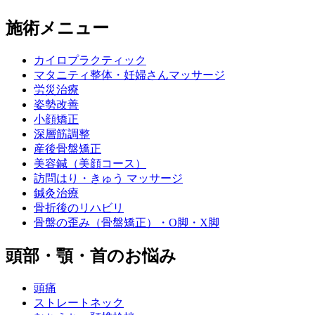
施術メニュー
カイロプラクティック
マタニティ整体・妊婦さんマッサージ
労災治療
姿勢改善
小顔矯正
深層筋調整
産後骨盤矯正
美容鍼（美顔コース）
訪問はり・きゅう マッサージ
鍼灸治療
骨折後のリハビリ
骨盤の歪み（骨盤矯正）・O脚・X脚
頭部・顎・首のお悩み
頭痛
ストレートネック