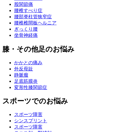
股関節痛
腰椎すべり症
腰部脊柱管狭窄症
腰椎椎間板ヘルニア
ぎっくり腰
坐骨神経痛
膝・その他足のお悩み
かかとの痛み
外反母趾
静脈瘤
足底筋膜炎
変形性膝関節症
スポーツでのお悩み
スポーツ障害
シンスプリント
スポーツ障害