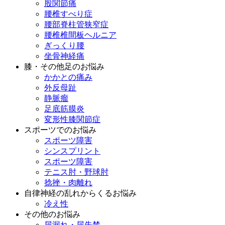
股関節痛
腰椎すべり症
腰部脊柱管狭窄症
腰椎椎間板ヘルニア
ぎっくり腰
坐骨神経痛
膝・その他足のお悩み
かかとの痛み
外反母趾
静脈瘤
足底筋膜炎
変形性膝関節症
スポーツでのお悩み
スポーツ障害
シンスプリント
スポーツ障害
テニス肘・野球肘
捻挫・肉離れ
自律神経の乱れからくるお悩み
冷え性
その他のお悩み
尿漏れ・尿失禁