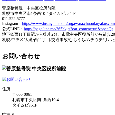
菅原整骨院 中央区役所前院
札幌市中央区南1条西10-4タイムビル１F
011-522-5777
Instagram：
https://www.instagram.com/sugawara.chuoukuyakusyom
公式LINE：
https://page.line.me/365hkjct?oat_content=url&openQr
地下鉄西11丁目駅から徒歩2分、市電中央区役所前から徒歩2
札幌/中央区/大通/西11丁目/交通事故/むちうち/ムチウチ/リハ
お問い合わせ
住所
〒060-0061
札幌市中央区南1条西10-4
タイムビル1F
駐車場