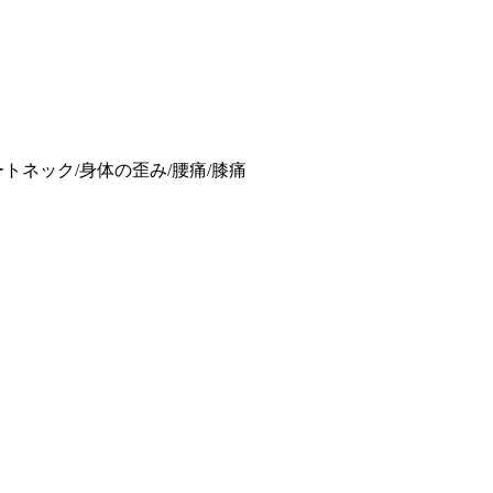
ートネック/身体の歪み/腰痛/膝痛