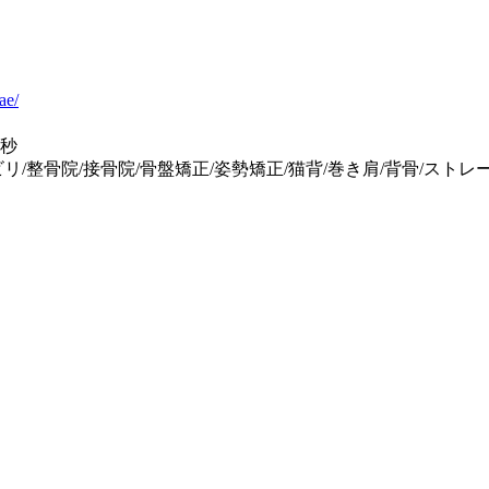
ae/
0秒
ビリ/整骨院/接骨院/骨盤矯正/姿勢矯正/猫背/巻き肩/背骨/ストレ