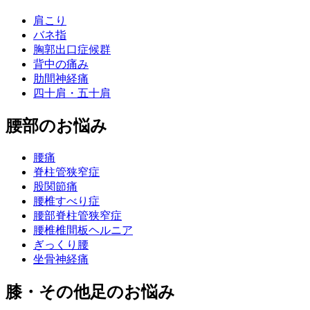
肩こり
バネ指
胸郭出口症候群
背中の痛み
肋間神経痛
四十肩・五十肩
腰部のお悩み
腰痛
脊柱管狭窄症
股関節痛
腰椎すべり症
腰部脊柱管狭窄症
腰椎椎間板ヘルニア
ぎっくり腰
坐骨神経痛
膝・その他足のお悩み