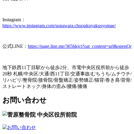
Instagram：
https://www.instagram.com/sugawara.chuoukuyakusyomae/
公式LINE：
https://page.line.me/365hkjct?oat_content=url&openQr
地下鉄西11丁目駅から徒歩2分、市電中央区役所前から徒歩
20秒 札幌/中央区/大通/西11丁目/交通事故/むちうち/ムチウチ/
リハビリ/整骨院/接骨院/骨盤矯正/姿勢矯正/猫背/巻き肩/背骨/
ストレートネック/身体の歪み/腰痛/膝痛
お問い合わせ