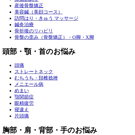
産後骨盤矯正
美容鍼（美顔コース）
訪問はり・きゅう マッサージ
鍼灸治療
骨折後のリハビリ
骨盤の歪み（骨盤矯正）・O脚・X脚
頭部・顎・首のお悩み
頭痛
ストレートネック
むちうち・頚椎捻挫
メニエール病
めまい
顎関節症
眼精疲労
寝違え
片頭痛
胸部・肩・背部・手のお悩み