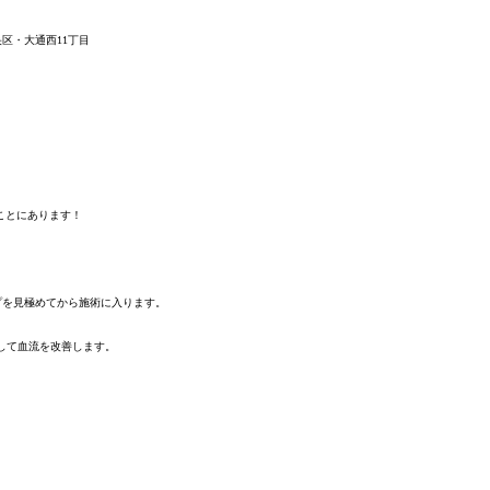
区・大通西11丁目
ことにあります！
。
プを見極めてから施術に入ります。
チして血流を改善します。