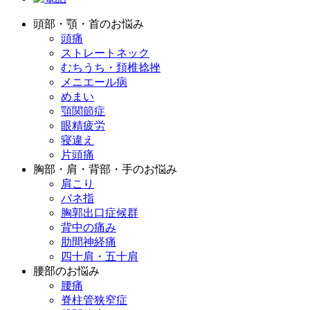
頭部・顎・首のお悩み
頭痛
ストレートネック
むちうち・頚椎捻挫
メニエール病
めまい
顎関節症
眼精疲労
寝違え
片頭痛
胸部・肩・背部・手のお悩み
肩こり
バネ指
胸郭出口症候群
背中の痛み
肋間神経痛
四十肩・五十肩
腰部のお悩み
腰痛
脊柱管狭窄症