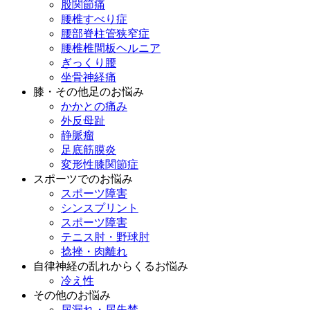
股関節痛
腰椎すべり症
腰部脊柱管狭窄症
腰椎椎間板ヘルニア
ぎっくり腰
坐骨神経痛
膝・その他足のお悩み
かかとの痛み
外反母趾
静脈瘤
足底筋膜炎
変形性膝関節症
スポーツでのお悩み
スポーツ障害
シンスプリント
スポーツ障害
テニス肘・野球肘
捻挫・肉離れ
自律神経の乱れからくるお悩み
冷え性
その他のお悩み
尿漏れ・尿失禁